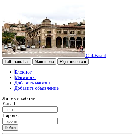
Old-Board
Left menu bar
Main menu
Right menu bar
Блокнот
Магазины
Добавить магазин
Добавить объявление
Личный кабинет
E-mail:
Пароль:
Войти