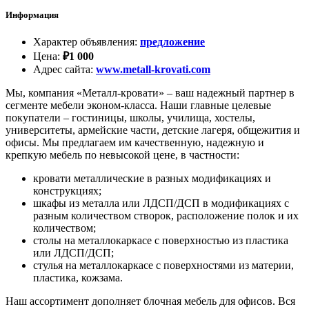
Информация
Характер объявления
:
предложение
Цена
:
₽
1 000
Адрес сайта
:
www.metall-krovati.com
Мы, компания «Металл-кровати» – ваш надежный партнер в
сегменте мебели эконом-класса. Наши главные целевые
покупатели – гостиницы, школы, училища, хостелы,
университеты, армейские части, детские лагеря, общежития и
офисы. Мы предлагаем им качественную, надежную и
крепкую мебель по невысокой цене, в частности:
кровати металлические в разных модификациях и
конструкциях;
шкафы из металла или ЛДСП/ДСП в модификациях с
разным количеством створок, расположение полок и их
количеством;
столы на металлокаркасе с поверхностью из пластика
или ЛДСП/ДСП;
стулья на металлокаркасе с поверхностями из материи,
пластика, кожзама.
Наш ассортимент дополняет блочная мебель для офисов. Вся