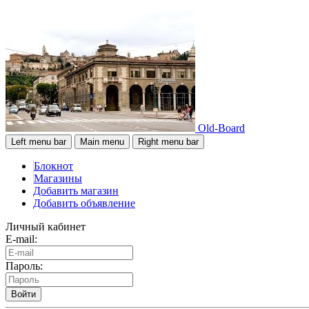
Old-Board
Left menu bar
Main menu
Right menu bar
Блокнот
Магазины
Добавить магазин
Добавить объявление
Личный кабинет
E-mail:
Пароль:
Войти