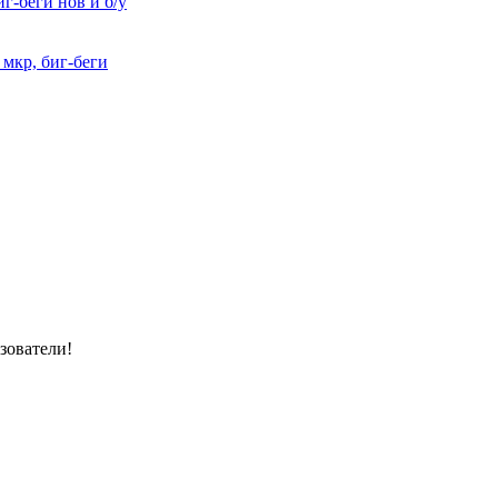
г-беги нов и б/у
 мкр, биг-беги
зователи!