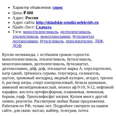
Характер объявления
:
спрос
Цена
:
₽
888
Адрес
:
Россия
Адрес сайта
:
http://skladskie-ostatki-nelekvidy.ru
Прайс-Лист
:
Скачать
Тэги
:
моноэтиленгликоль
,
диэтиленгликоль
,
этиленгликоль
,
моноэтаноламин
,
бутилацетат
,
диэтаноламин
,
бутилгликоль
,
перхлорэтилен
,
ДБФ
,
ДОФ
Куплю неликвиды, с истёкшим сроком годности:
моноэтиленгликоль, этиленгликоль, бутилгликоль,
моноэтаноламин, диэтиленгликоль, бутилацетат,
диэтаноламин, дбф, доф, этилацетат марка А, перхлорэтилен,
натр едкий, трёхокись сурьмы, техуглерод, силикагель,
ацетон, хромовый ангидрид, медный купорос, агидол, трилон
б, раствор натра, спирт изопропиловый, белила цинковые,
аммоний молибденовокислый, неонол аф 9-10, 9-12, нефтяной
парафин. кислота ортофосфорная, плавиковая, лимонная,
борная, оэдф. Триполифосфат натрия. Купим много другой
химии, реагенты. Рассмотрим любые Ваши предложения.
Работаем по РФ, только опт. Подробнее смотрите на нашем
сайте. для связи: ватсап, вайбер, телеграм, почта