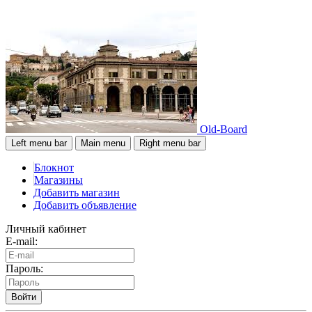
Old-Board
Left menu bar
Main menu
Right menu bar
Блокнот
Магазины
Добавить магазин
Добавить объявление
Личный кабинет
E-mail:
Пароль:
Войти