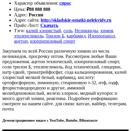
Характер объявления
:
спрос
Цена
:
₽
88 888 888
Адрес
:
Россия
Адрес сайта
:
http://skladskie-ostatki-nelekvidy.ru
Прайс-Лист
:
Скачать
Тэги
:
калий хлористый
,
соль
,
Неликвиды
,
химия
,
этиленгликоль
,
Трилон Б
,
карбамид
,
Изопропанол
,
ацетон
,
изопропиловый спирт
Закупаем по всей России различную химию из числа
неликвидов, просрочку оптом. Рассмотрим любые Ваши
предложения. ацетон технический, изопропиловый спирт,
соли трилон Б, этиленгликоль, йод технический, глицерин,
натр едкий, тринатрийфосфат, сода кальцинированная, калий
хлористый мелкий белый, карбамид, кислоту:
ортофосфорную, лимонную, стеариновую т-32, нтф, оэдф,
фтористоводородную и другие, аммоний
молибденовокислый, железо хлорное, медный купорос и
много другой химии, реактивы. Подробнее информацию
смотрите на нашем сайте. для связи: ватсап, вайбер, телеграм,
почта
Демонстрационное видео с YouTube, Rutube, ВКонтакте