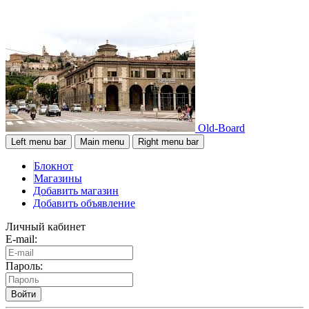
Old-Board
Left menu bar
Main menu
Right menu bar
Блокнот
Магазины
Добавить магазин
Добавить объявление
Личный кабинет
E-mail:
Пароль:
Войти