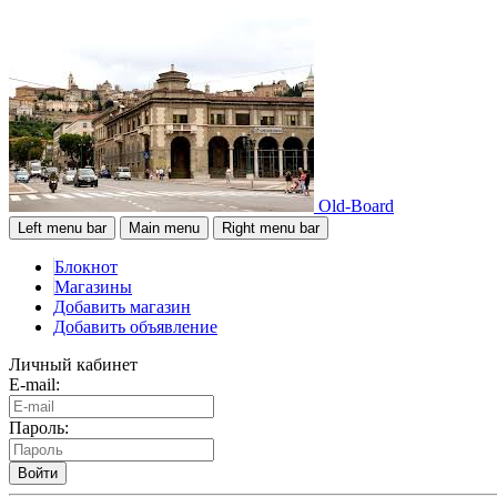
Old-Board
Left menu bar
Main menu
Right menu bar
Блокнот
Магазины
Добавить магазин
Добавить объявление
Личный кабинет
E-mail:
Пароль:
Войти