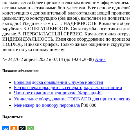
но выделяется более привлекательным внешним оформлением
остальными пластиковыми биотуалетами. В ее основе однослой
конструкцию с дополнительной влагоотталкивающей пропиткой.
цельнолитую конструкцию (без швов), выполнен из полиэтиле
выгодно! Убедитесь сами… 1. НАДЕЖНОСТЬ. Компания образ
зарубежья 3. ОПЕРАТИВНОСТЬ. Своя служба логистики и дост
другие. 5. ПЕРВОКЛАСНЫЙ СЕРВИС. Круглосуточная отгрузка 
ИНДИВИДУАЛЬНОСТЬ. Имея свое оборудование по производству
ПОДХОД. Никаких брифов. Только живое общение и скрупулез
звоните по указанному номеру!
№ 24276
2 апреля 2022 в 07:14 (до 19.01.2038)
Анна
Похожие объявления
Большая доска обьявлений Служба новостей
Бензогенераторы, дизель-генераторы, электростанции
Частное охранное предприятие `Форвард-К`
Уникальное оборудование TORNADO для приготовления 
Менеджер по подбору персонала
₽
30 000
Поделиться