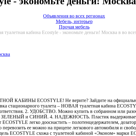
yle - экономьте деньги! Москва
Объявления во всех регионах
Мебель, интерьер
Прочая мебель
я туалетная кабина Ecostyle - экономьте деньги! Москва в во все
БИНЫ ECOSTYLE! Не верите? Зайдите на официальный сай
новка стационарного туалета – НОВАЯ туалетная кабина ECOSTY
тветствия. 2. УДОБСТВО. Можно купить в собранном или разоб
а – ЗЕЛЕНЫЙ и СИНИЙ. 4. НАДЕЖНОСТЬ. Пластик выдерживает н
COSTYLE легко дооснастить – полотенцедержателем, дозатором
перевозить ее можно на прицепе легкового автомобиля и свобод
одель ECOSTYLE схожа с туалетной кабиной «Эконом» марки EC