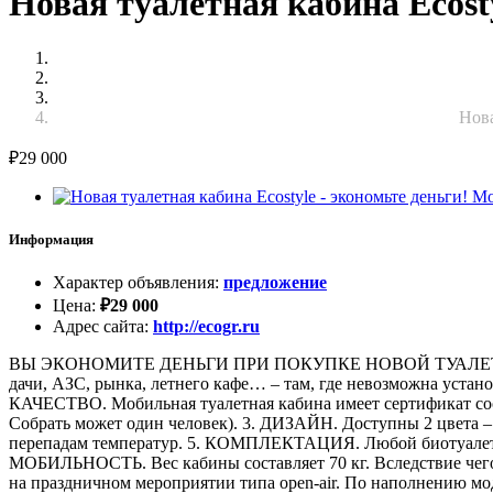
Новая туалетная кабина Ecost
Нова
₽
29 000
Информация
Характер объявления
:
предложение
Цена
:
₽
29 000
Адрес сайта
:
http://ecogr.ru
ВЫ ЭКОНОМИТЕ ДЕНЬГИ ПРИ ПОКУПКЕ НОВОЙ ТУАЛЕТНОЙ КА
дачи, АЗС, рынка, летнего кафе… – там, где невозможна уста
КАЧЕСТВО. Мобильная туалетная кабина имеет сертификат соо
Собрать может один человек). 3. ДИЗАЙН. Доступны 2 цвет
перепадам температур. 5. КОМПЛЕКТАЦИЯ. Любой биотуалет E
МОБИЛЬНОСТЬ. Вес кабины составляет 70 кг. Вследствие чего 
на праздничном мероприятии типа open-air. По наполнению м