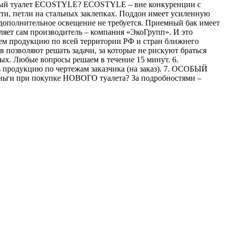
льный туалет ECOSTYLE? ECOSTYLE – вне конкуренции с
сти, петли на стальных заклепках. Поддон имеет усиленную
дополнительное освещение не требуется. Приемный бак имеет
яет сам производитель – компания «ЭкоГрупп». И это
 продукцию по всей территории РФ и стран ближнего
зволяют решать задачи, за которые не рискуют браться
х. Любые вопросы решаем в течение 15 минут. 6.
продукцию по чертежам заказчика (на заказ). 7. ОСОБЫЙ
еньги при покупке НОВОГО туалета? За подробностями –