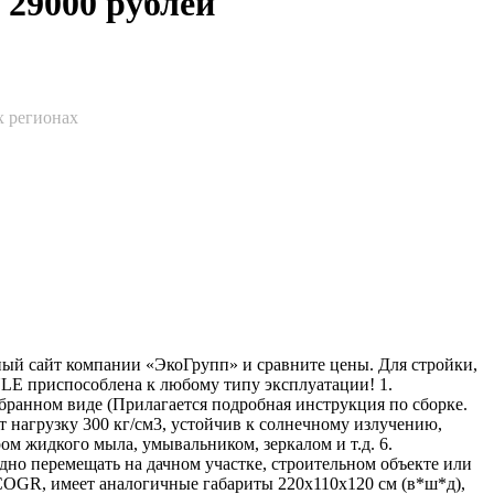
 29000 рублей
х регионах
т компании «ЭкоГрупп» и сравните цены. Для стройки,
LE приспособлена к любому типу эксплуатации! 1.
ранном виде (Прилагается подробная инструкция по сборке.
агрузку 300 кг/см3, устойчив к солнечному излучению,
 жидкого мыла, умывальником, зеркалом и т.д. 6.
но перемещать на дачном участке, строительном объекте или
OGR, имеет аналогичные габариты 220х110х120 см (в*ш*д),