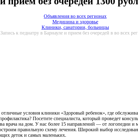
и прием без очередей 1300 руб
Объявления во всех регионах
Медицина и здоровье
Клиники, санатории, больницы
Запись к педиатру в Барнауле и прием без очередей в во всех ре
 отличные условия клиники «Здоровый ребенок», где обслуживан
профилактика? Посетите специалиста, который проведет консул
а врача на дом. У нас более 15 направлений — от логопедии и 
строим правильную схему лечения. Широкий выбор исследований
щих деток и самых маленьких.