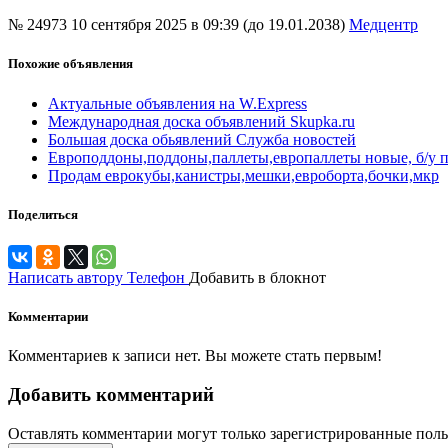
№ 24973
10 сентября 2025 в 09:39 (до 19.01.2038)
Медцентр
Похожие объявления
Актуальные объявления на W.Express
Международная доска объявлений Skupka.ru
Большая доска обьявлений Служба новостей
Европоддоны,поддоны,паллеты,европаллеты новые, б/у п
Продам еврокубы,канистры,мешки,евроборта,бочки,мкр
Поделиться
Написать автору
Телефон
Добавить в блокнот
Комментарии
Комментариев к записи нет. Вы можете стать первым!
Добавить комментарий
Оставлять комментарии могут только зарегистрированные поль