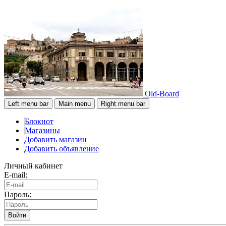
Old-Board
Left menu bar
Main menu
Right menu bar
Блокнот
Магазины
Добавить магазин
Добавить объявление
Личный кабинет
E-mail:
Пароль:
Войти