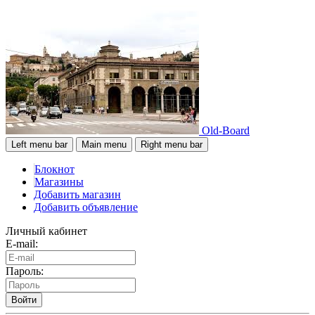
Old-Board
Left menu bar
Main menu
Right menu bar
Блокнот
Магазины
Добавить магазин
Добавить объявление
Личный кабинет
E-mail:
Пароль:
Войти