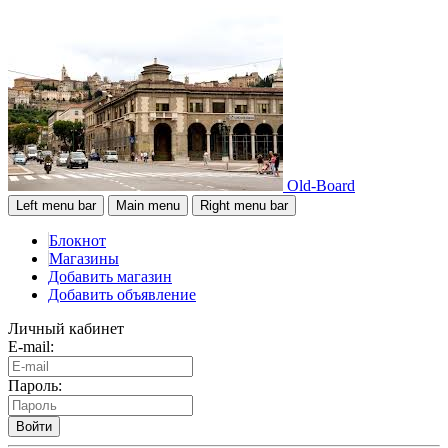
Old-Board
Left menu bar
Main menu
Right menu bar
Блокнот
Магазины
Добавить магазин
Добавить объявление
Личный кабинет
E-mail:
Пароль:
Войти