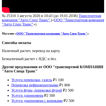
№ 25310
3 августа 2026 в 10:43 (до 19.01.2038)
Транспортная
компания "Авто Спец Транс"
(«
ООО "Транспортная компания
"Авто Спец Транс"
»)
Магазин «
ООО "Транспортная компания "Авто Спец Транс"
»
Способы оплаты
Наличный расчет, перевод на карту.
Безналичный расчет с НДС и без.
Другие предложения от ООО "транспортной КОМПАНИИ
"Авто Спеца Транс"
Услуги перевозки, газель
₽
1 100
Перевозка рефрижераторами
₽
1 800
Услуги фуры, перевозки фурой
₽
2 500
Услуги длинномера
₽
2 500
Услуги длинномера с кониками
₽
2 500