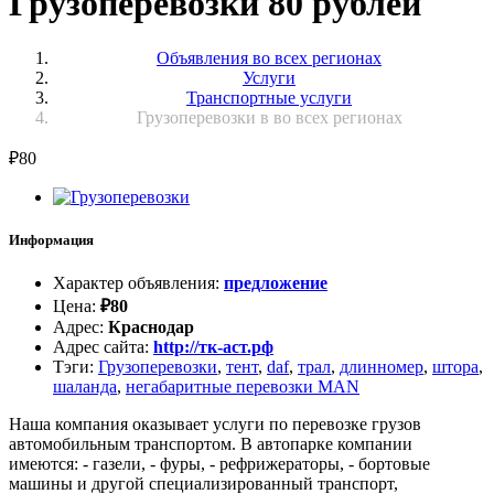
Грузоперевозки 80 рублей
Объявления во всех регионах
Услуги
Транспортные услуги
Грузоперевозки в во всех регионах
₽
80
Информация
Характер объявления
:
предложение
Цена
:
₽
80
Адрес
:
Краснодар
Адрес сайта
:
http://тк-аст.рф
Тэги
:
Грузоперевозки
,
тент
,
daf
,
трал
,
длинномер
,
штора
,
шаланда
,
негабаритные перевозки MAN
Наша компания оказывает услуги по перевозке грузов
автомобильным транспортом. В автопарке компании
имеются: - газели, - фуры, - рефрижераторы, - бортовые
машины и другой специализированный транспорт,