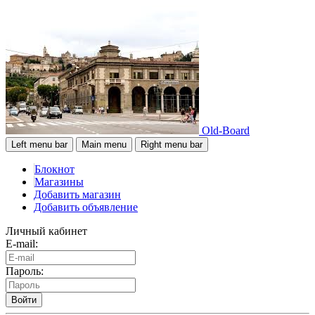
Old-Board
Left menu bar
Main menu
Right menu bar
Блокнот
Магазины
Добавить магазин
Добавить объявление
Личный кабинет
E-mail:
Пароль:
Войти