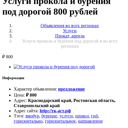
Услуги прокола и бурения
под дорогой 800 рублей
Объявления во всех регионах
Услуги
Прокат, аренда
Услуги прокола и бурения под дорогой в во всех
регионах
₽
800
Информация
Характер объявления
:
предложение
Цена
:
₽
800
Адрес
:
Краснодарский край, Ростовская область,
Ставропольский край
Адрес сайта
:
http://тк-аст.рф
Тэги
:
ямобур
,
бурение
,
услуги
,
прокол
,
гнб
,
горизонтально
,
горизонтальное
,
направленое