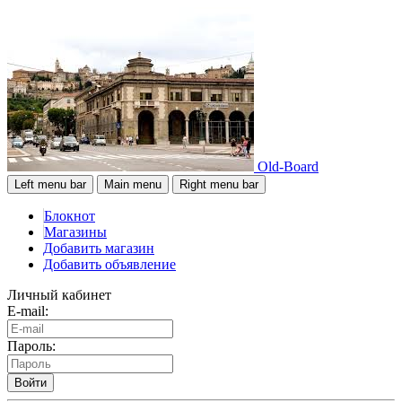
Old-Board
Left menu bar
Main menu
Right menu bar
Блокнот
Магазины
Добавить магазин
Добавить объявление
Личный кабинет
E-mail:
Пароль:
Войти