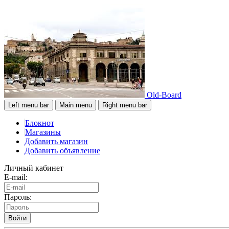
Old-Board
Left menu bar
Main menu
Right menu bar
Блокнот
Магазины
Добавить магазин
Добавить объявление
Личный кабинет
E-mail:
Пароль:
Войти