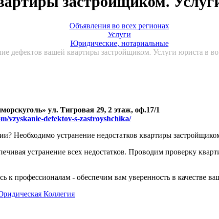
вартиры застройщиком. Услуги
Объявления во всех регионах
Услуги
Юридические, нотариальные
ние дефектов вашей квартиры застройщиком. Услуги юриста в во
орскуголь» ул. Тигровая 29, 2 этаж, оф.17/1
kom/vzyskanie-defektov-s-zastroyshchika/
ии? Необходимо устранение недостатков квартиры застройщиком
печивая устранение всех недостатков. Проводим проверку кварт
ь к профессионалам - обеспечим вам уверенность в качестве ва
Юридическая Коллегия