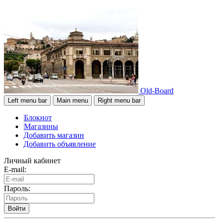
Old-Board
Left menu bar
Main menu
Right menu bar
Блокнот
Магазины
Добавить магазин
Добавить объявление
Личный кабинет
E-mail:
Пароль:
Войти