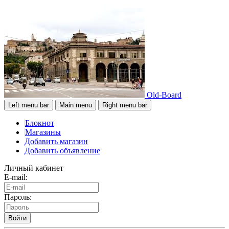
Old-Board
Left menu bar
Main menu
Right menu bar
Блокнот
Магазины
Добавить магазин
Добавить объявление
Личный кабинет
E-mail:
Пароль:
Войти