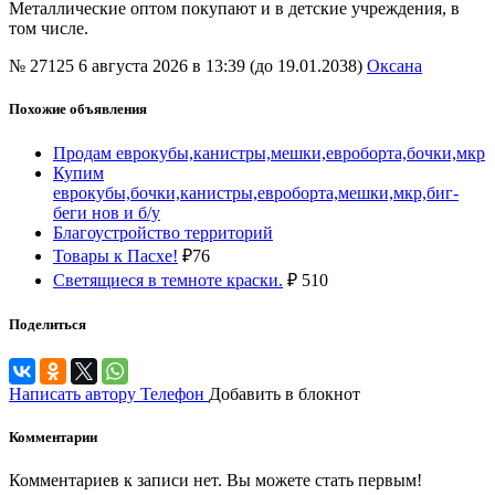
Металлические оптом покупают и в детские учреждения, в
том числе.
№ 27125
6 августа 2026 в 13:39 (до 19.01.2038)
Оксана
Похожие объявления
Продам еврокубы,канистры,мешки,евроборта,бочки,мкр
Купим
еврокубы,бочки,канистры,евроборта,мешки,мкр,биг-
беги нов и б/у
Благоустройство территорий
Товары к Пасхе!
₽
76
Светящиеся в темноте краски.
₽
510
Поделиться
Написать автору
Телефон
Добавить в блокнот
Комментарии
Комментариев к записи нет. Вы можете стать первым!