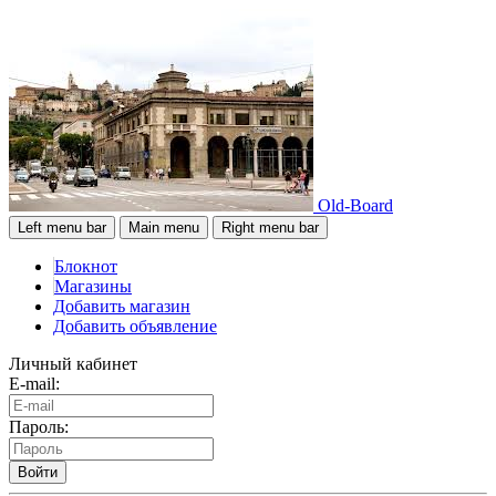
Old-Board
Left menu bar
Main menu
Right menu bar
Блокнот
Магазины
Добавить магазин
Добавить объявление
Личный кабинет
E-mail:
Пароль:
Войти