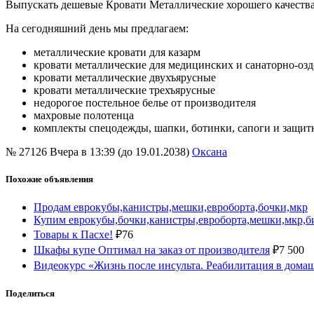
Выпускать дешевые Кровати Металлические хорошего качества
На сегодняшний день мы предлагаем:
металлические кровати для казарм
кровати металлические для медицинских и санаторно-о
кровати металлические двухъярусные
кровати металлические трехъярусные
недорогое постельное белье от производителя
махровые полотенца
комплекты спецодежды, шапки, ботинки, сапоги и защит
№ 27126
Вчера в 13:39 (до 19.01.2038)
Оксана
Похожие объявления
Продам еврокубы,канистры,мешки,евроборта,бочки,мкр
Купим еврокубы,бочки,канистры,евроборта,мешки,мкр,би
Товары к Пасхе!
₽
76
Шкафы купе Оптимал на заказ от производителя
₽
7 500
Видеокурс «Жизнь после инсульта. Реабилитация в дома
Поделиться