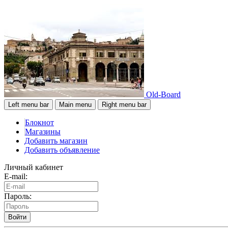
Old-Board
Left menu bar
Main menu
Right menu bar
Блокнот
Магазины
Добавить магазин
Добавить объявление
Личный кабинет
E-mail:
Пароль:
Войти