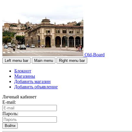
Old-Board
Left menu bar
Main menu
Right menu bar
Блокнот
Магазины
Добавить магазин
Добавить объявление
Личный кабинет
E-mail:
Пароль:
Войти