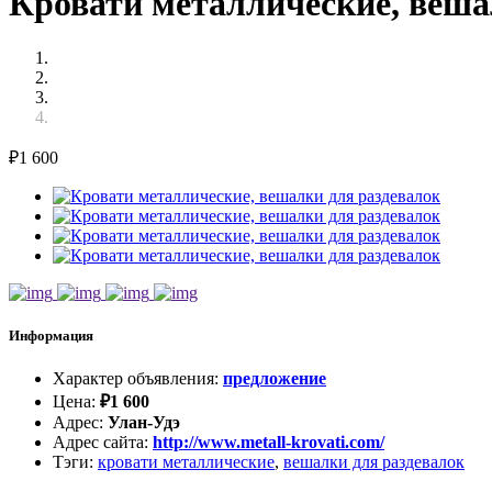
Кровати металлические, веша
₽
1 600
Информация
Характер объявления
:
предложение
Цена
:
₽
1 600
Адрес
:
Улан-Удэ
Адрес сайта
:
http://www.metall-krovati.com/
Тэги
:
кровати металлические
,
вешалки для раздевалок