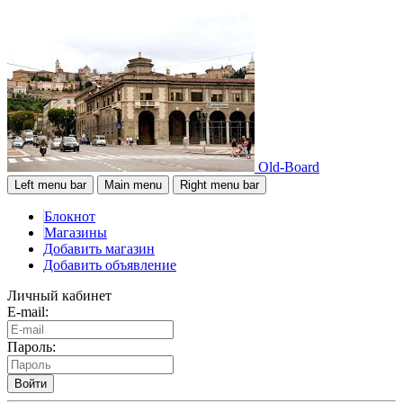
Old-Board
Left menu bar
Main menu
Right menu bar
Блокнот
Магазины
Добавить магазин
Добавить объявление
Личный кабинет
E-mail:
Пароль:
Войти