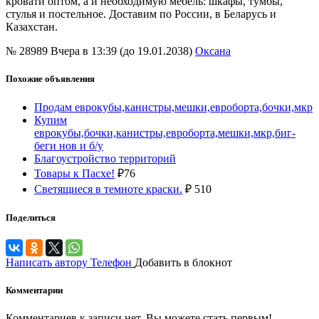
кровати оптом, а и необходимую мебель: шкафы, тумбы,
стулья и постельное. Доставим по России, в Беларусь и
Казахстан.
№ 28989
Вчера в 13:39 (до 19.01.2038)
Оксана
Похожие объявления
Продам еврокубы,канистры,мешки,евроборта,бочки,мкр
Купим
еврокубы,бочки,канистры,евроборта,мешки,мкр,биг-
беги нов и б/у
Благоустройство территорий
Товары к Пасхе!
₽
76
Светящиеся в темноте краски.
₽
510
Поделиться
Написать автору
Телефон
Добавить в блокнот
Комментарии
Комментариев к записи нет. Вы можете стать первым!