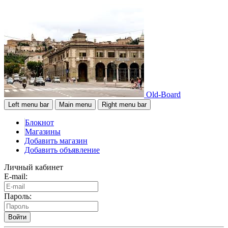
Old-Board
Left menu bar
Main menu
Right menu bar
Блокнот
Магазины
Добавить магазин
Добавить объявление
Личный кабинет
E-mail:
Пароль:
Войти