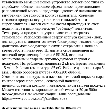
установлено вымешивающее устройство лопастного типа со
скребками, обеспечивающее эффективное перемешивание
расплавленной массы и предотвращающее её налипание на
внутренней поверхности корпуса плавителя. Удаление
готового продукта осуществляется с нижней части
сыроплавителя. Нагрев сырной массы происходит за счет
подачи пара в цилиндрическую "рубашку" плавителя.
Температура продукта внутри плавителя измеряется
термопарой. Расположенный сверху корпуса крышка - люк,
для загрузки компонентов имеет блокировку, отключающую
двигатель мотор-редуктора в случае открывания люка во
время работы плавителя. Плавитель сыра выполнен из
пищевой нержавеющей стали AISI 304, все швы
отшлифованы и сварены аргонно-дуговой сваркой с
поддувом. Потребляемая мощность 2 кВт/ч. Время плавления
15 мин. Рабочая температура 85 оС, Рабочее давление пара 5
атм. , Число оборотов кутера -700-2200 об/мин.
Укомплектован вакуумным насосом, системой впрыска пара,
контроллером процессов , сенсорной панелью,
пневмоподъемом крышки, пневмоклапаном выдачи продукта.
Можем изготовить сырплавители объемом от 50 до 500л
необходимой Вам комплектации Наше оборудование
https://www.youtube.com/@steelbeer8638
Демонстрационное видео с YouTube, Rutube, ВКонтакте