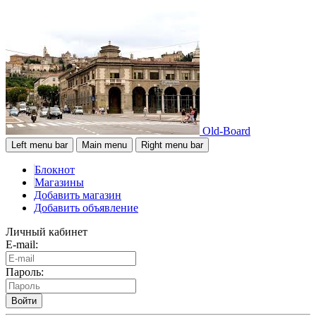
Old-Board
Left menu bar
Main menu
Right menu bar
Блокнот
Магазины
Добавить магазин
Добавить объявление
Личный кабинет
E-mail:
Пароль:
Войти