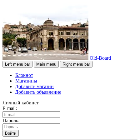
Old-Board
Left menu bar
Main menu
Right menu bar
Блокнот
Магазины
Добавить магазин
Добавить объявление
Личный кабинет
E-mail:
Пароль:
Войти