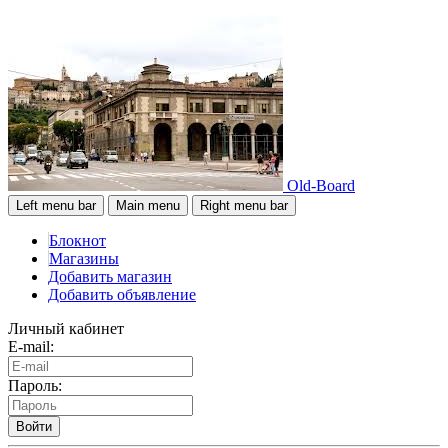
Old-Board
Left menu bar
Main menu
Right menu bar
Блокнот
Магазины
Добавить магазин
Добавить объявление
Личный кабинет
E-mail:
Пароль:
Войти