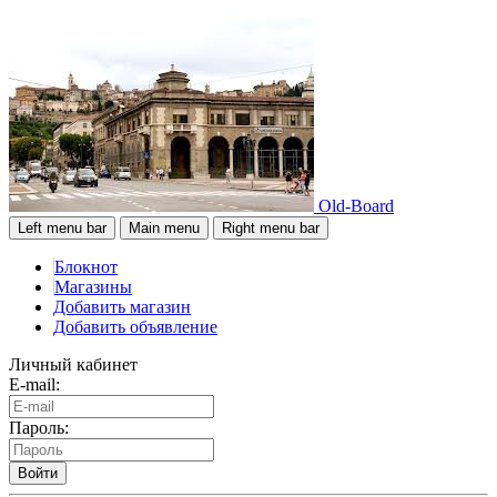
Old-Board
Left menu bar
Main menu
Right menu bar
Блокнот
Магазины
Добавить магазин
Добавить объявление
Личный кабинет
E-mail:
Пароль:
Войти