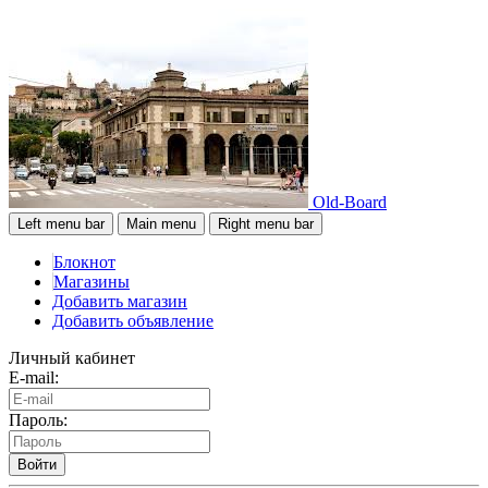
Old-Board
Left menu bar
Main menu
Right menu bar
Блокнот
Магазины
Добавить магазин
Добавить объявление
Личный кабинет
E-mail:
Пароль:
Войти