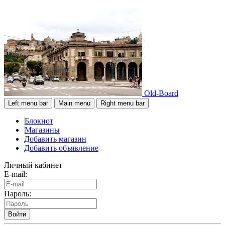
Old-Board
Left menu bar
Main menu
Right menu bar
Блокнот
Магазины
Добавить магазин
Добавить объявление
Личный кабинет
E-mail:
Пароль:
Войти