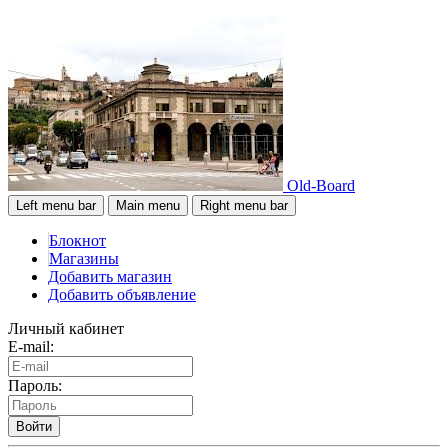
Old-Board
Left menu bar
Main menu
Right menu bar
Блокнот
Магазины
Добавить магазин
Добавить объявление
Личный кабинет
E-mail:
Пароль:
Войти