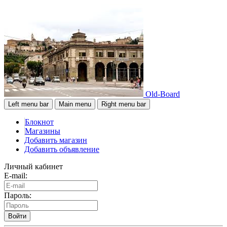
Old-Board
Left menu bar
Main menu
Right menu bar
Блокнот
Магазины
Добавить магазин
Добавить объявление
Личный кабинет
E-mail:
Пароль:
Войти