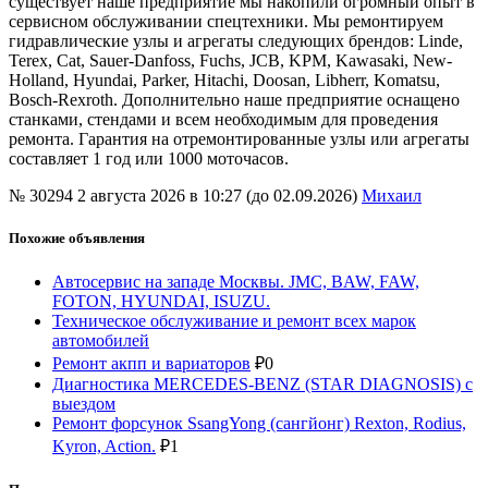
существует наше предприятие мы накопили огромный опыт в
сервисном обслуживании спецтехники. Мы ремонтируем
гидравлические узлы и агрегаты следующих брендов: Linde,
Terex, Cat, Sauer-Danfoss, Fuchs, JCB, KPM, Kawasaki, New-
Holland, Hyundai, Parker, Hitachi, Doosan, Libherr, Komatsu,
Bosch-Rexroth. Дополнительно наше предприятие оснащено
станками, стендами и всем необходимым для проведения
ремонта. Гарантия на отремонтированные узлы или агрегаты
составляет 1 год или 1000 моточасов.
№ 30294
2 августа 2026 в 10:27 (до 02.09.2026)
Михаил
Похожие объявления
Автосервис на западе Москвы. JMC, BAW, FAW,
FOTON, HYUNDAI, ISUZU.
Техническое обслуживание и ремонт всех марок
автомобилей
Ремонт акпп и вариаторов
₽
0
Диагностика MERCEDES-BENZ (STAR DIAGNOSIS) с
выездом
Ремонт форсунок SsangYong (сангйонг) Rexton, Rodius,
Kyron, Action.
₽
1