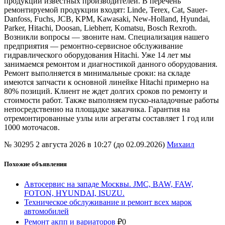
продукции известных производителей. В перечень
ремонтируемой продукции входят: Linde, Terex, Cat, Sauer-
Danfoss, Fuchs, JCB, KPM, Kawasaki, New-Holland, Hyundai,
Parker, Hitachi, Doosan, Liebherr, Komatsu, Bosch Rexroth.
Возникли вопросы — звоните нам. Специализация нашего
предприятия — ремонтно-сервисное обслуживание
гидравлического оборудования Hitachi. Уже 14 лет мы
занимаемся ремонтом и диагностикой данного оборудования.
Ремонт выполняется в минимальные сроки: на складе
имеются запчасти к основной линейке Hitachi примерно на
80% позиций. Клиент не ждет долгих сроков по ремонту и
стоимости работ. Также выполняем пуско-наладочные работы
непосредственно на площадке заказчика. Гарантия на
отремонтированные узлы или агрегаты составляет 1 год или
1000 моточасов.
№ 30295
2 августа 2026 в 10:27 (до 02.09.2026)
Михаил
Похожие объявления
Автосервис на западе Москвы. JMC, BAW, FAW,
FOTON, HYUNDAI, ISUZU.
Техническое обслуживание и ремонт всех марок
автомобилей
Ремонт акпп и вариаторов
₽
0