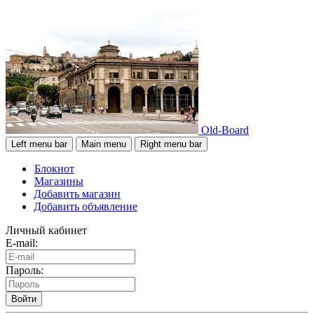
Old-Board
Left menu bar
Main menu
Right menu bar
Блокнот
Магазины
Добавить магазин
Добавить объявление
Личный кабинет
E-mail:
Пароль:
Войти