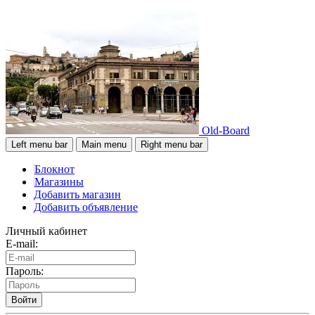
Old-Board
Left menu bar
Main menu
Right menu bar
Блокнот
Магазины
Добавить магазин
Добавить объявление
Личный кабинет
E-mail:
Пароль:
Войти