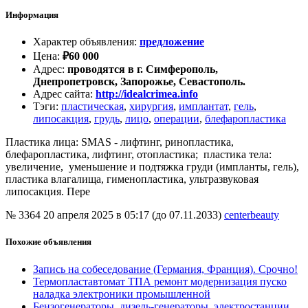
Информация
Характер объявления
:
предложение
Цена
:
₽
60 000
Адрес
:
проводятся в г. Симферополь,
Днепропетровск, Запорожье, Севастополь.
Адрес сайта
:
http://idealcrimea.info
Тэги
:
пластическая
,
хирургия
,
имплантат
,
гель
,
липосакция
,
грудь
,
лицо
,
операции
,
блефаропластика
Пластика лица: SMAS - лифтинг, ринопластика,
блефаропластика, лифтинг, отопластика; пластика тела:
увеличение, уменьшение и подтяжка груди (импланты, гель),
пластика влагалища, гименопластика, ультразвуковая
липосакция. Пере
№ 3364
20 апреля 2025 в 05:17 (до 07.11.2033)
centerbeauty
Похожие объявления
Запись на собеседование (Германия, Франция). Срочно!
Термопластавтомат ТПА ремонт модернизация пуско
наладка электроники промышленной
Бензогенераторы, дизель-генераторы, электростанции