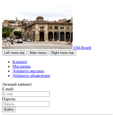
Old-Board
Left menu bar
Main menu
Right menu bar
Блокнот
Магазины
Добавить магазин
Добавить объявление
Личный кабинет
E-mail:
Пароль:
Войти