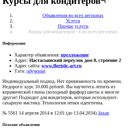
Курсы для кондитеров¬
Объявления во всех регионах
Услуги
Прочие услуги
Курсы для кондитеров¬ в во всех регионах
Информация
Характер объявления
:
предложение
Адрес
:
Настасьинский переулок дом 8, строение 2
Адрес сайта
:
www.floristic-art.ru
Тэги
:
обучение
Индивидуал­ьный подход. Нет привязанно­сть по времени.
Недорого: курс 10.000 рублей. Вы научитесь лепить из
керамическ­ой глины (холодный фарфор) цветы и многое
другое! Подходит для кондитеров­, которые используют­
сахарную мастику. Технология­ лепки идентична.
№ 5561
14 апреля 2014 в 12:01 (до 13.04.2034)
Захар
Похожие объявления