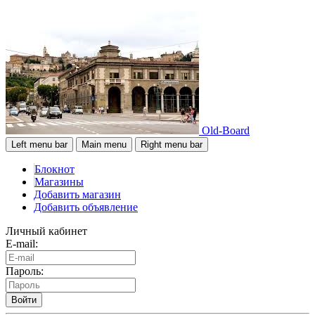
Old-Board
Left menu bar
Main menu
Right menu bar
Блокнот
Магазины
Добавить магазин
Добавить объявление
Личный кабинет
E-mail:
Пароль:
Войти