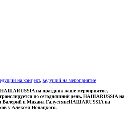
едущий на концерт
,
ведущий на мероприятие
в НАШАRUSSIA на праздник ваше мероприятие,
 и транслируется по сегодняшний день. НАШАRUSSIA на
дьяш Валерий и Михаил ГалустянсНАШАRUSSIA на
ков у Алексея Новацкого.