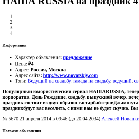
НАША RUSSIA на праздник 4
Информация
Характер объявления
:
предложение
Цена
:
₽
4
Адрес
:
Россия, Москва
Адрес сайта
:
http://www.novatskiy.com
Тэги
:
Ведущий на свадьбу
,
тамада на свадьбу
,
ведущий
,
св
Популярный юмористический сериал НАШАRUSSIA, теперь 
корпоратив, День Рождение, свадьбу, выпускной вечер, в
праздник состоит из двух образов гастарбайтеровДжамшу
праздникбудут вас веселить, с ними вам не будет скучно.
№ 5670
21 апреля 2014 в 09:46 (до 20.04.2034)
Алексей Новацк
Похожие объявления