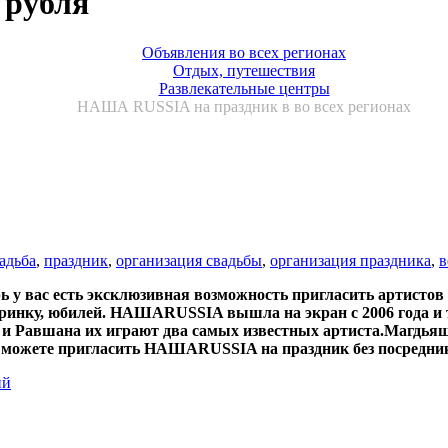
 рубля
Объявления во всех регионах
Отдых, путешествия
Развлекательные центры
НАША RUSSIA на праздник в во всех регионах
адьба
,
праздник
,
организация свадьбы
,
организация праздника
,
в
у вас есть эксклюзивная возможность пригласить артисто
ечеринку, юбилей. НАШАRUSSIA вышла на экран с 2006 года
та и Равшана их играют два самых известных артиста.Маг
 Вы можете пригласить НАШАRUSSIA на праздник без посредни
ий