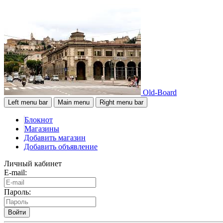
Old-Board
Left menu bar
Main menu
Right menu bar
Блокнот
Магазины
Добавить магазин
Добавить объявление
Личный кабинет
E-mail:
Пароль:
Войти