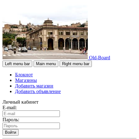
Old-Board
Left menu bar
Main menu
Right menu bar
Блокнот
Магазины
Добавить магазин
Добавить объявление
Личный кабинет
E-mail:
Пароль:
Войти