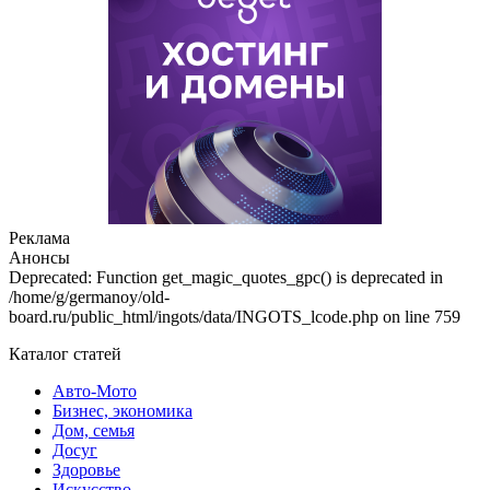
Реклама
Анонсы
Deprecated: Function get_magic_quotes_gpc() is deprecated in
/home/g/germanoy/old-
board.ru/public_html/ingots/data/INGOTS_lcode.php on line 759
Каталог статей
Авто-Мото
Бизнес, экономика
Дом, семья
Досуг
Здоровье
Искусство