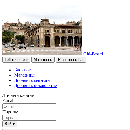
Old-Board
Left menu bar
Main menu
Right menu bar
Блокнот
Магазины
Добавить магазин
Добавить объявление
Личный кабинет
E-mail:
Пароль:
Войти