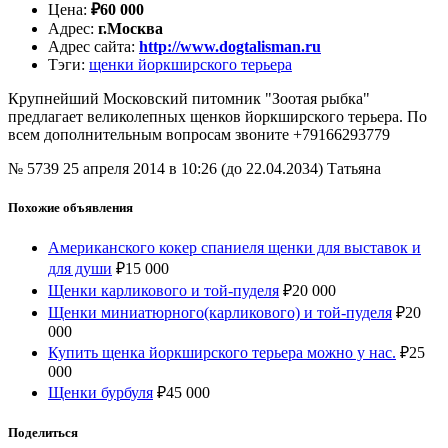
Цена
:
₽
60 000
Адрес
:
г.Москва
Адрес сайта
:
http://www.dogtalisman.ru
Тэги
:
щенки йоркширского терьера
Крупнейший Московский питомник "Зоотая рыбка"
предлагает великолепных щенков йоркширского терьера. По
всем дополнительным вопросам звоните +79166293779
№ 5739
25 апреля 2014 в 10:26 (до 22.04.2034)
Татьяна
Похожие объявления
Американского кокер спаниеля щенки для выставок и
для души
₽
15 000
Щенки карликового и той-пуделя
₽
20 000
Щенки миниатюрного(карликового) и той-пуделя
₽
20
000
Купить щенка йоркширского терьера можно у нас.
₽
25
000
Щенки бурбуля
₽
45 000
Поделиться