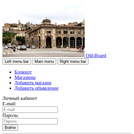
Old-Board
Left menu bar
Main menu
Right menu bar
Блокнот
Магазины
Добавить магазин
Добавить объявление
Личный кабинет
E-mail:
Пароль:
Войти