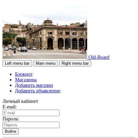
Old-Board
Left menu bar
Main menu
Right menu bar
Блокнот
Магазины
Добавить магазин
Добавить объявление
Личный кабинет
E-mail:
Пароль:
Войти