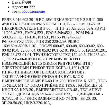
Цена
:
₽
600
Адрес
:
пя 777
Тэги
:
оборудование
РЕЛЕ 8 916 602 39 19 ВС 18М ЦЕНА/ДОГ РПУ 2 ЕЛ 11-380
-850 РУБ ТРАНСФОРМАТОРЫ ТТ 0,063, - ОСМ 0,1-220В
ПЕРЕКЛЮЧАТЕЛЬ ПВ 3-60 , - ПП 3- 25 АЕ 2053-63А РЭУ11-
11/203-40У3 , РМУ 4,523 , РЭС 6-РФ/452,1 , РСМ РФ 4
500,0,29 , ЕЛ 11-110 , РН 53 , РН 55 РВ 247-380 ,
РФ-8300УХЛ4/220 , РПВ 258-220/2,5А РШВС
160/160А-600В/110С , РЭС-55 600-07, 600-08, 600-09-02, 600-
00-02 РЭС-22 06, 04, 08 05,02 РСГ 52-01 РКС-3 501203,501201,
РЭК 23 472-01-01, ТРАНЗИСТОРЫ ТКД 152-40-5, ТК 235-40-
1, ТК 235-40-4ПРИБОРЫ ПРИБОР-ЭЛЕКТРО
ИЗМЕРЯЮШИЙ ЕЛ 15 (ЯКОРЯ РЕДУКТОРЫ ИТД )
ЭЛЕКТРОНЫЙ ПРИБОР ТИП КСПЗ-11,1301 (ДЛЯ
ИПК-3(ИНДИКАТОР ПЛОХИХ КОНТАКТОВ) ,
ТЕПЕГРАФНОЕ ОБОРУДОВАНИЕ ВУТ, БЛОК
ВЫПРЯМИТЕЛЬНЫЙ ВБ-60 НА 200 НОМЕРА К АТС , ТЕЛ-
ТРУДКА МТ-17 ТОКО ПРИЁМНИК ТК9А , РАЗЁМ ШР-51
КНОПКА КУВ-20 , ВЫПРЯМИТЕЛЬ СВ-48 , ТЕЛ-АПРАТ
ТАХ-Б .. ДВИГ-ШДР-721№-2052460 823 , ... ДВИГ-ДСО-01-
0,75/220В-50Г БЛОК ЗАЖИМОВ КО-74-27В , БЗ-20,-30,
ЗП-20-50-80, НКР-3-220-10А,