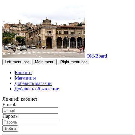
Old-Board
Left menu bar
Main menu
Right menu bar
Блокнот
Магазины
Добавить магазин
Добавить объявление
Личный кабинет
E-mail:
Пароль:
Войти