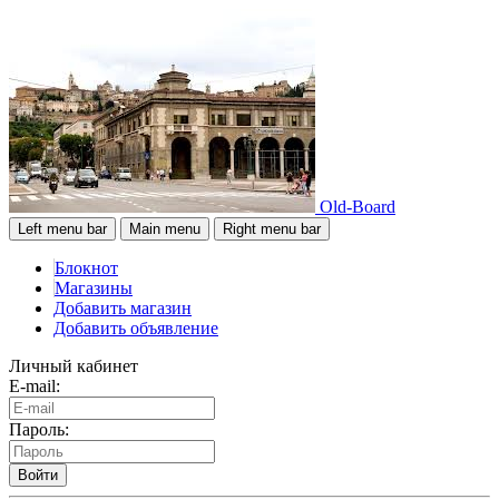
Old-Board
Left menu bar
Main menu
Right menu bar
Блокнот
Магазины
Добавить магазин
Добавить объявление
Личный кабинет
E-mail:
Пароль:
Войти