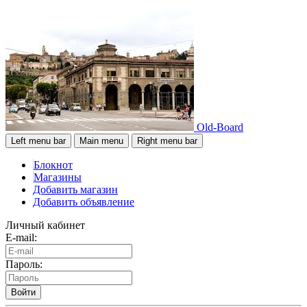
Old-Board
Left menu bar
Main menu
Right menu bar
Блокнот
Магазины
Добавить магазин
Добавить объявление
Личный кабинет
E-mail:
Пароль:
Войти