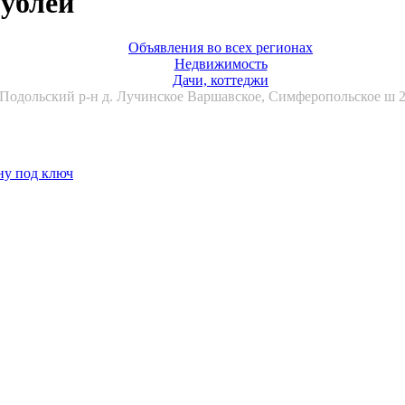
рублей
Объявления во всех регионах
Недвижимость
Дачи, коттеджи
 Подольский р-н д. Лучинское Варшавское, Симферопольское ш 2
ну под ключ