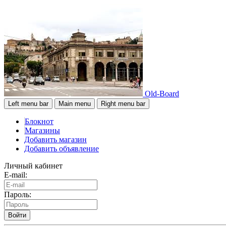
Old-Board
Left menu bar
Main menu
Right menu bar
Блокнот
Магазины
Добавить магазин
Добавить объявление
Личный кабинет
E-mail:
Пароль:
Войти