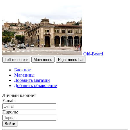
Old-Board
Left menu bar
Main menu
Right menu bar
Блокнот
Магазины
Добавить магазин
Добавить объявление
Личный кабинет
E-mail:
Пароль:
Войти