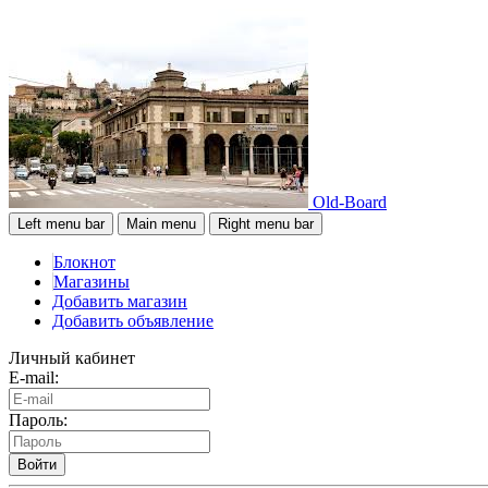
Old-Board
Left menu bar
Main menu
Right menu bar
Блокнот
Магазины
Добавить магазин
Добавить объявление
Личный кабинет
E-mail:
Пароль:
Войти