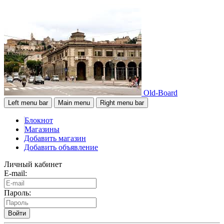
Old-Board
Left menu bar
Main menu
Right menu bar
Блокнот
Магазины
Добавить магазин
Добавить объявление
Личный кабинет
E-mail:
Пароль:
Войти