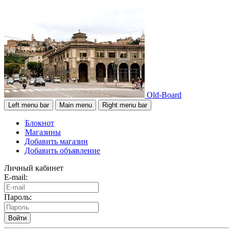
Old-Board
Left menu bar
Main menu
Right menu bar
Блокнот
Магазины
Добавить магазин
Добавить объявление
Личный кабинет
E-mail:
Пароль:
Войти