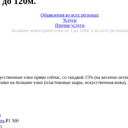
 до 120м.
Объявления во всех регионах
Услуги
Прочие услуги
Большие новогодние елки от 3 до 120м. в во всех регионах
усственные елки прямо сейчас, со скидкой 15% (на весенне-летн
шки на большие елки (пластиковые шары, искусственная кожа), 
s
ять
₽
1 500
0