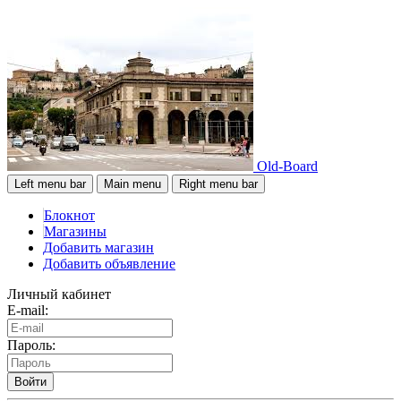
Old-Board
Left menu bar
Main menu
Right menu bar
Блокнот
Магазины
Добавить магазин
Добавить объявление
Личный кабинет
E-mail:
Пароль:
Войти