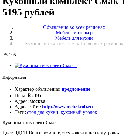
Кухонный комплект Смак 1
5195 рублей
Объявления во всех регионах
Мебель, интерьер
Мебель для кухни
Кухонный комплект Смак 1 в во всех регионах
₽
5 195
Информация
Характер объявления
:
предложение
Цена
:
₽
5 195
Адрес
:
москва
Адрес сайта
:
http://www.mebel-mb.ru
Тэги
:
стол для кухни
,
кухонный уголок
Кухонный комплект Смак 1
Цвет ЛДСП Венге, компонуется кож.зам перламутрово-