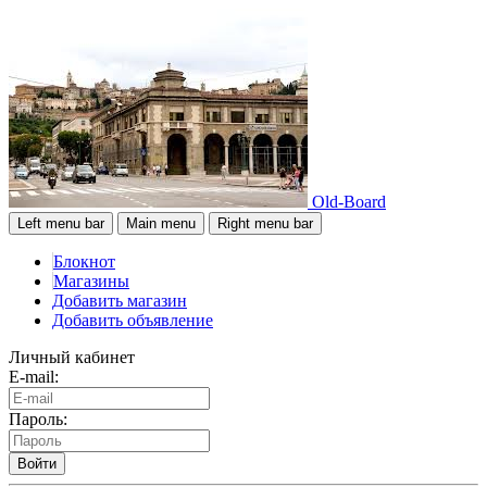
Old-Board
Left menu bar
Main menu
Right menu bar
Блокнот
Магазины
Добавить магазин
Добавить объявление
Личный кабинет
E-mail:
Пароль:
Войти