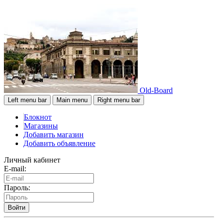
Old-Board
Left menu bar
Main menu
Right menu bar
Блокнот
Магазины
Добавить магазин
Добавить объявление
Личный кабинет
E-mail:
Пароль:
Войти