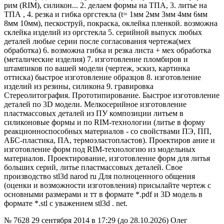
рим (RIM), силикон... 2. делаем формы на ТПА, 3. литье на
ТПА , 4. резка и гибка оргстекла (t= 1мм 2мм 3мм 4мм 6мм
8мм 10мм), пескоструй, покраска, оклейка пленкой. возможна
склейка изделий из оргстекла 5. серийной выпуск любых
деталей любые серии после согласования чертежа(мех
обработка) 6. возможна гибка и резка листа + мех обработка
(металические изделия) 7. изготовление пломбиров и
штампиков по вашей модели (чертеж, эскиз, картинка
оттиска) быстрое изготовление образцов 8. изготовление
изделий из резины, силикона 9. гравировка
Стереолитография. Прототипирование. Быстрое изготовление
деталей по 3D модели. Мелкосерийное изготовление
пластмассовых деталей из ПУ композиции литьем в
силиконовые формы и по RIM-технологии (литье в форму
реакционноспособных материалов - со свойствами ПЭ, ПП,
АБС-пластика, ПА, термоэластопластов). Проектиров ание и
изготовление форм под RIM-технологию из модельных
материалов. Проектирование, изготовление форм для литья
больших серий, литье пластмассовых деталей. Свое
производство stl3d narod ru Для полноценного общения
(оценки и возможности изготовления) присылайте чертеж с
основными размерами и тт в формате *.pdf и 3D модель в
формате *.stl с уважением stl3d . net.
№ 7628
29 сентября 2014 в 17:29 (до 28.10.2026)
Олег