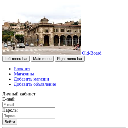
Old-Board
Left menu bar
Main menu
Right menu bar
Блокнот
Магазины
Добавить магазин
Добавить объявление
Личный кабинет
E-mail:
Пароль:
Войти