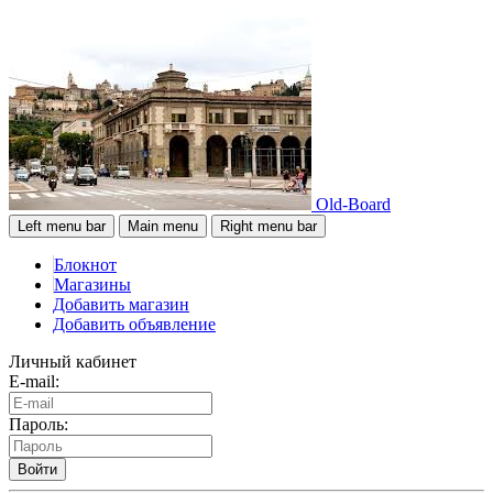
Old-Board
Left menu bar
Main menu
Right menu bar
Блокнот
Магазины
Добавить магазин
Добавить объявление
Личный кабинет
E-mail:
Пароль:
Войти