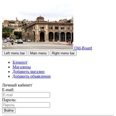
Old-Board
Left menu bar
Main menu
Right menu bar
Блокнот
Магазины
Добавить магазин
Добавить объявление
Личный кабинет
E-mail:
Пароль:
Войти