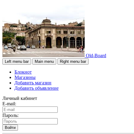
Old-Board
Left menu bar
Main menu
Right menu bar
Блокнот
Магазины
Добавить магазин
Добавить объявление
Личный кабинет
E-mail:
Пароль:
Войти