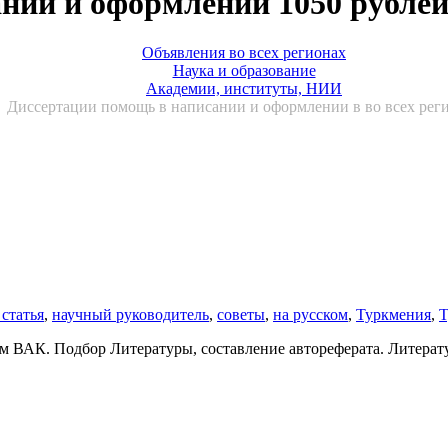
нии и оформлении 1050 рубле
Объявления во всех регионах
Наука и образование
Академии, институты, НИИ
Диссертации помощь в написании и оформлении в во всех рег
 статья
,
научный руководитель
,
советы
,
на русском
,
Туркмения
,
Т
ВАК. Подбор Литературы, составление автореферата. Литератур