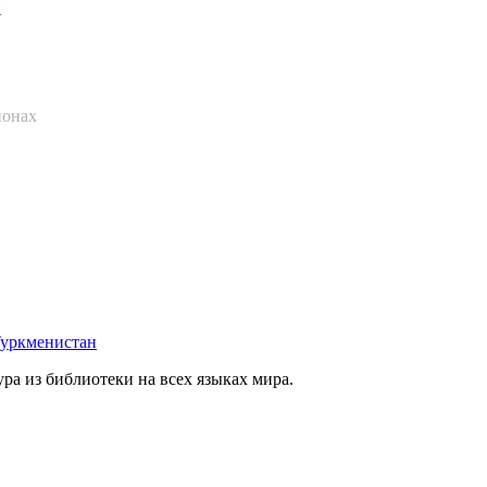
й
ионах
уркменистан
а из библиотеки на всех языках мира.