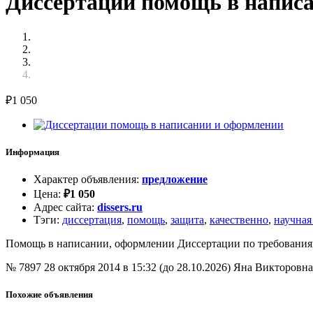
Диссертации помощь в написа
₽
1 050
Информация
Характер объявления
:
предложение
Цена
:
₽
1 050
Адрес сайта
:
dissers.ru
Тэги
:
диссертация
,
помощь
,
защита
,
качественно
,
научная
Помощь в написании, оформлении Диссертации по требованиям 
№ 7897
28 октября 2014 в 15:32 (до 28.10.2026)
Яна Викторовна
Похожие объявления